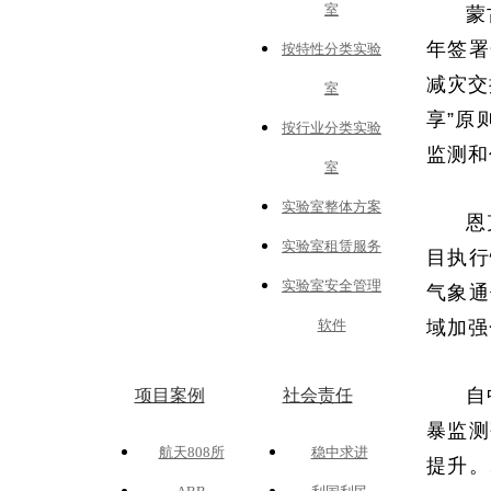
室
蒙
年签署
按特性分类实验
减灾交
室
享”原
按行业分类实验
监测和
室
实验室整体方案
恩
实验室租赁服务
目执行
实验室安全管理
气象通
域加强
软件
自
项目案例
社会责任
暴监测
航天808所
稳中求进
提升。